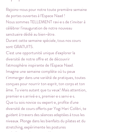
Rejoins-nous pour notre toute première semaine 
de portes ouvertes à l'Espace Naad ! 
Nous sommes TELLEMENT ravi·e·s de t'inviter à 
célébrer l'inauguration de notre nouveau 
sanctuaire dédié au bien-être. 
Durant cette semaine spéciale, tous nos cours 
sont GRATUITS. 
C'est une opportunité unique d'explorer la 
diversité de notre offre et de découvrir 
l'atmosphère inspirante de l'Espace Naad.
Imagine une semaine complète où tu peux 
t'immerger dans une variété de pratiques, toutes 
conçues pour nourrir ton esprit, ton corps et ton 
âme. Tu viens autant que tu veux! Mais attention, 
premier·e·s arrivé·e·s, premier·e·s servi·e·s. 
Que tu sois novice ou expert·e, profite d'une 
diversité de cours offerts par Yogi Hari Colibri, te 
guidant à travers des séances adaptées à tous les 
niveaux. Plonge dans les bienfaits du pilates et du 
stretching, expérimente les postures 