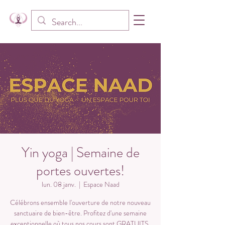
Yin yoga | Semaine de
portes ouvertes!
lun. 08 janv.
  |  
Espace Naad
Célébrons ensemble l'ouverture de notre nouveau
sanctuaire de bien-être. Profitez d'une semaine
exceptionnelle où tous nos cours sont GRATUITS.