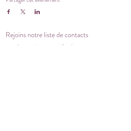
Rejoins notre liste de contacts
Inscrits-toi pour rester informé.e
Prénom
Nom
E-mail