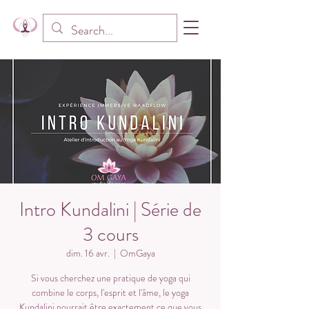
Intro Kundalini | Série de
3 cours
dim. 16 avr.
  |  
OmGaya
Si vous cherchez une pratique de yoga qui
combine le corps, l'esprit et l'âme, le yoga
Kundalini pourrait être exactement ce que vous