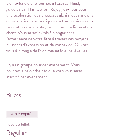
pleine-lune d'une journée à l'Espace Naad,
guidé.es par Hari Colibri. Rejoignez-nous pour
une exploration des processus alchimiques anciens
qui se marient aux pratiques contemporaines de la
respiration consciente, de la danza medicina et du
chant. Vous serez invités à plonger dans
l'expérience de votre être à travers ces moyens
puissants d'expression et de connexion. Ouvrez-
vous à la magie de l'alchimie intérieure, éveillez
votre conscience et vivez pleinement votre
incarnation. Activez votre souffle, votre corps, et
Il y a un groupe pour cet événement. Vous
votre voix.
pourrez le rejoindre dès que vous vous serez
inscrit à cet événement.
L'alchimie est à la fois une philosophie, une science
et un art ancien qui vise la transformation de la
matière, de l'esprit et de l'âme.
Billets
Fondamentalement, elle cherche à transmuter les
substances de base en substances plus pures,
comme la transformation du plomb en or. Au-delà
Vente expirée
du processus matériel, l'alchimie symbolise
également la quête de la connaissance spirituelle
Type de billet
et de l'illumination personnelle; mettre la lumière
Régulier
sur nos ombres et nous élever vers la grâce dans