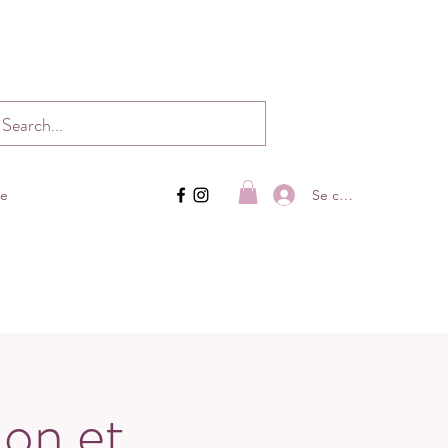
Se connecter
ue
ion et