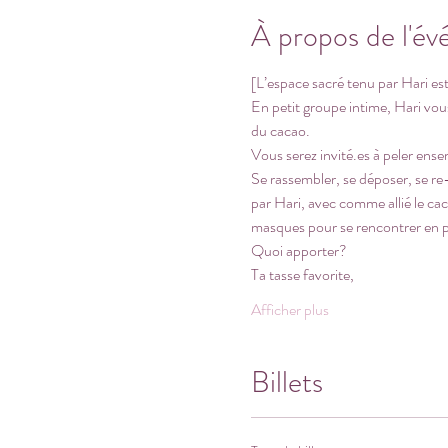
À propos de l'é
[L’espace sacré tenu par Hari est
En petit groupe intime, Hari vous
du cacao.
Vous serez invité.es à peler ense
Se rassembler, se déposer, se re-
par Hari, avec comme allié le ca
masques pour se rencontrer en 
Quoi apporter? 
Ta tasse favorite, 
Afficher plus
Billets