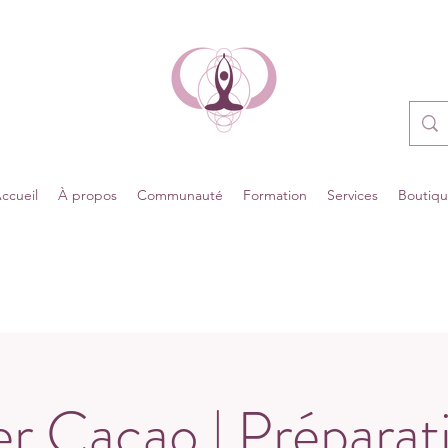
ccueil
À propos
Communauté
Formation
Services
Boutiq
er Cacao | Préparat