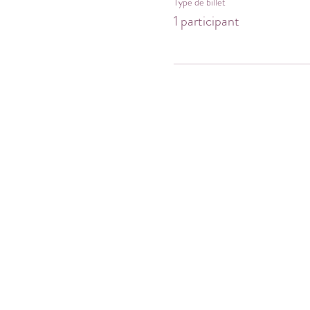
Type de billet
1 participant