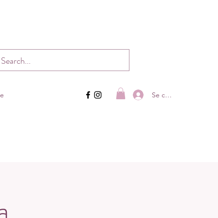
Se connecter
ue
a