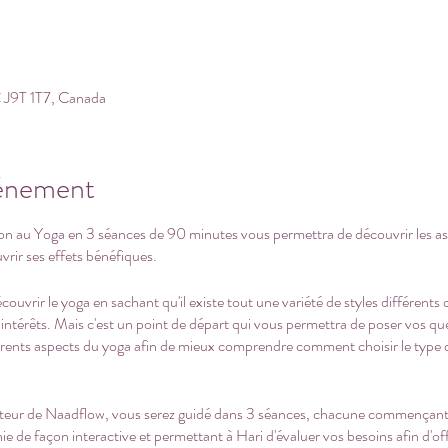
 J9T 1T7, Canada
vénement
n au Yoga en 3 séances de 90 minutes vous permettra de découvrir les asp
vrir ses effets bénéfiques.
ouvrir le yoga en sachant qu'il existe tout une variété de styles différents 
s intérêts. Mais c'est un point de départ qui vous permettra de poser vos q
erents aspects du yoga afin de mieux comprendre comment choisir le type 
ateur de Naadflow, vous serez guidé dans 3 séances, chacune commençant 
phie de façon interactive et permettant à Hari d'évaluer vos besoins afin d'o