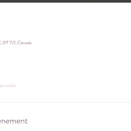
 J9T 1V1, Canada
es invités
vénement