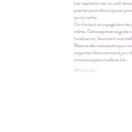
Les respiration est un outil séri
premier paramètre à ajuster pour f
qui s'y cache.
On t'invite à un voyage dans les
même. Cette expérience guide vers
l'unité en toi, favorisant une mei
Réserve dès maintenant pour vivr
supporter faire une mise à jour d
croissance personnelle et à la…
Afficher plus