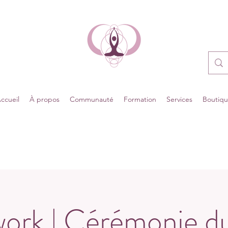
ccueil
À propos
Communauté
Formation
Services
Boutiq
ork | Cérémonie du