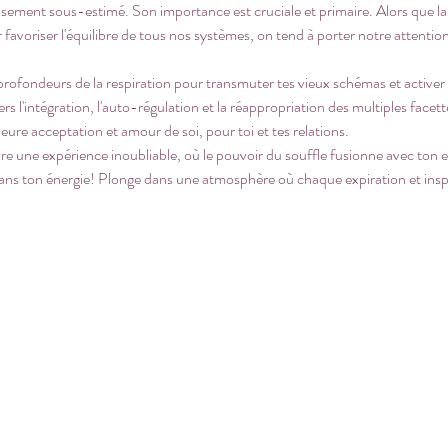
eusement sous-estimé. Son importance est cruciale et primaire. Alors que la r
avoriser l'équilibre de tous nos systèmes, on tend à porter notre attention a
 profondeurs de la respiration pour transmuter tes vieux schémas et active
 l'intégration, l'auto-régulation et la réappropriation des multiples facette
lleure acceptation et amour de soi, pour toi et tes relations.
e une expérience inoubliable, où le pouvoir du souffle fusionne avec ton 
ans ton énergie! Plonge dans une atmosphère où chaque expiration et inspir