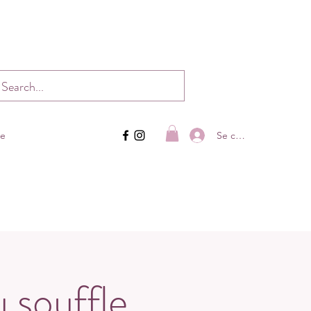
Se connecter
ue
 souffle