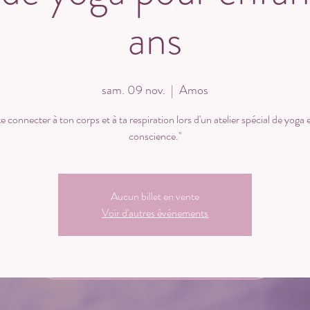
ans
sam. 09 nov.
  |  
Amos
e connecter à ton corps et à ta respiration lors d'un atelier spécial de yoga 
conscience."
Aucun billet en vente
Voir d'autres événements