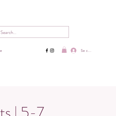
Se connecter
ue
ts | 5-7