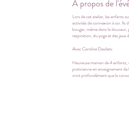
À propos de l'é
Lors de cet atelier, les enfants 
activités de connexion à soi. Ils
bouger, même dans la douceur, per
respiration, du yoga et des jeux d
Avec Caroline Desilets:
Heureuse maman de 4 enfants, édu
praticienne en enseignement de l
croit profondément que la conscien
yeux qu'elle souhaite accompagner