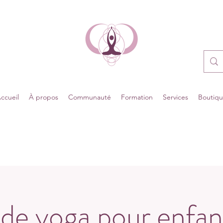
ccueil
À propos
Communauté
Formation
Services
Boutiq
 de yoga pour enfan