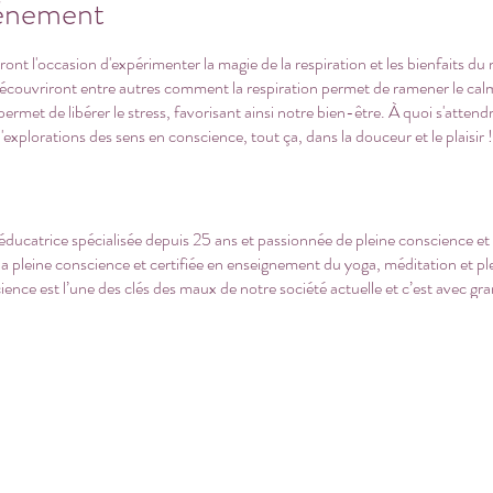
vénement
auront l'occasion d'expérimenter la magie de la respiration et les bienfaits 
 découvriront entre autres comment la respiration permet de ramener le calm
met de libérer le stress, favorisant ainsi notre bien-être. À quoi s'attendre
'explorations des sens en conscience, tout ça, dans la douceur et le plaisir !
catrice spécialisée depuis 25 ans et passionnée de pleine conscience et d
a pleine conscience et certifiée en enseignement du yoga, méditation et pl
ce est l’une des clés des maux de notre société actuelle et c’est avec grand 
 les humains d’aujourd’hui, petits et grands, à vivre une vie épanouie, ple